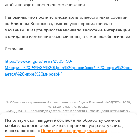
чтобы не ждать постепенного снижения.
Напомним, что после всплеска волатильности из-за событий
на Ближнем Востоке ведомство уже пересматривало
механизм: в марте приостанавливало валютные интервенции
в ожидании изменения базовой цены, а с мая возобновило их.
Источник:
https://www.angi.ru/news/2933490-
Минфин%20РФ%3A%20Цена%20российской%20нефти%20ост
ается%20ниже%20мировой/
©
Общество с ограниченной ответственностью Группа Компаний «КОДЕКС»
, 2026,
v2.12.20 revision: 67b0ca1b
ОКВЭД: 63.11.1, Коды видов деятельности в области информационных технологий:
1.01, 3.01
Используя сайт, вы даете согласие на обработку файлов
Ценовая политика
Технологии
сооkiеs, которые обеспечивают правильную работу сайта,
и соглашаетесь с
Политикой конфиденциальности
.
Исключительные авторские и смежные права принадлежат АО «Кодекс».
Положение по обработке и защите персональных данных