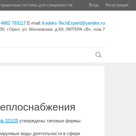
правочные системы для специалистов
Вход
Регистрация
 4862 783117
E-mail:
kodeks-TechExpert@yandex.ru
30, г.Орел, ул. Московская, д.69, ЛИТЕРА «В», пом.7
теплоснабжения
 № 321/25
утверждены типовые формы:
лируемые виды деятельности в сфере