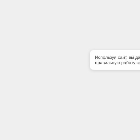
Используя сайт, вы д
правильную работу са
Полезная информация
Контакт
О компании
Телефон
+7 4862 
Контакты
E-mail:
kodeks-T