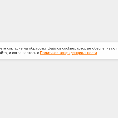
аете согласие на обработку файлов сооkiеs, которые обеспечивают
йта, и соглашаетесь с
Политикой конфиденциальности
.
ная информация
Сервисы
:
Специализированные онлайн-
издания
783117
Регулярная новостная рассылка
echExpert@yandex.ru