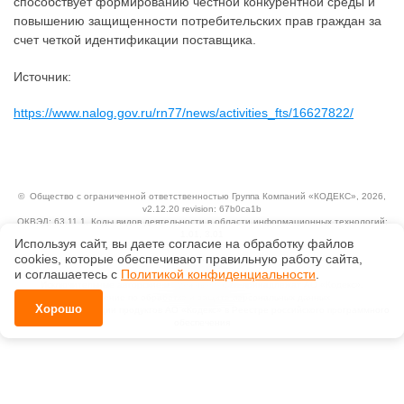
способствует формированию честной конкурентной среды и
повышению защищенности потребительских прав граждан за
счет четкой идентификации поставщика.
Источник:
https://www.nalog.gov.ru/rn77/news/activities_fts/16627822/
©
Общество с ограниченной ответственностью Группа Компаний «КОДЕКС»
, 2026,
v2.12.20 revision: 67b0ca1b
ОКВЭД: 63.11.1, Коды видов деятельности в области информационных технологий:
1.01, 3.01
Используя сайт, вы даете согласие на обработку файлов
Ценовая политика
сооkiеs, которые обеспечивают правильную работу сайта,
Технологии
и соглашаетесь с
Политикой конфиденциальности
.
Исключительные авторские и смежные права принадлежат АО «Кодекс».
Положение по обработке и защите персональных данных
Хорошо
Справка о регистрации продуктов АО «Кодекс» в Реестре российского программного
обеспечения