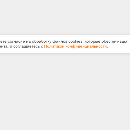
аете согласие на обработку файлов сооkiеs, которые обеспечивают
йта, и соглашаетесь с
Политикой конфиденциальности
.
ная информация
Сервисы
:
Специализированные онлайн-
издания
783117
Регулярная новостная рассылка
echExpert@yandex.ru
Служба поддержки пользователей
«Кодекс» и «Техэксперт»