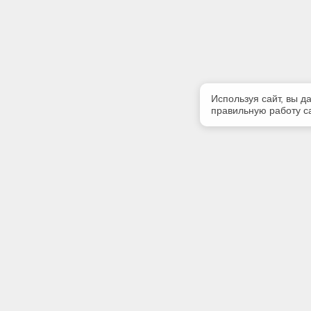
Используя сайт, вы д
правильную работу са
Полезная информация
Контакт
О компании
Телефон
+7 4862 
Контакты
E-mail:
kodeks-T
Адрес: