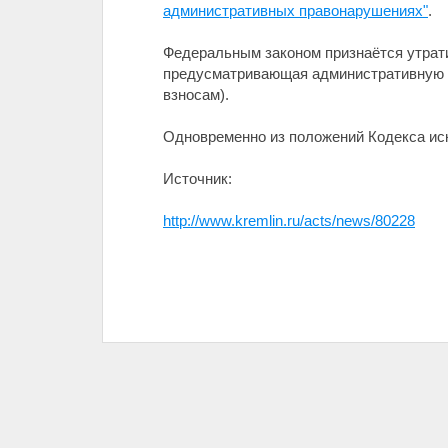
административных правонарушениях"
.
Федеральным законом признаётся утра
предусматривающая административную о
взносам).
Одновременно из положений Кодекса ис
Источник:
http://www.kremlin.ru/acts/news/80228