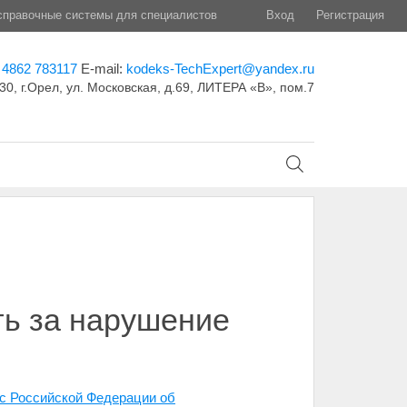
правочные системы для специалистов
Вход
Регистрация
 4862 783117
E-mail:
kodeks-TechExpert@yandex.ru
30, г.Орел, ул. Московская, д.69, ЛИТЕРА «В», пом.7
ть за нарушение
кс Российской Федерации об