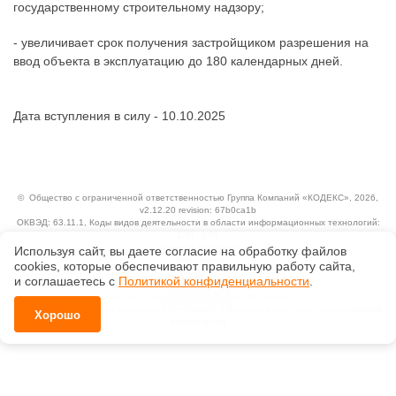
государственному строительному надзору;
- увеличивает срок получения застройщиком разрешения на
ввод объекта в эксплуатацию до 180 календарных дней.
Дата вступления в силу - 10.10.2025
©
Общество с ограниченной ответственностью Группа Компаний «КОДЕКС»
, 2026,
v2.12.20 revision: 67b0ca1b
ОКВЭД: 63.11.1, Коды видов деятельности в области информационных технологий:
1.01, 3.01
Ценовая политика
Используя сайт, вы даете согласие на обработку файлов
Технологии
сооkiеs, которые обеспечивают правильную работу сайта,
и соглашаетесь с
Политикой конфиденциальности
.
Исключительные авторские и смежные права принадлежат АО «Кодекс».
Положение по обработке и защите персональных данных
Справка о регистрации продуктов АО «Кодекс» в Реестре российского программного
Хорошо
обеспечения