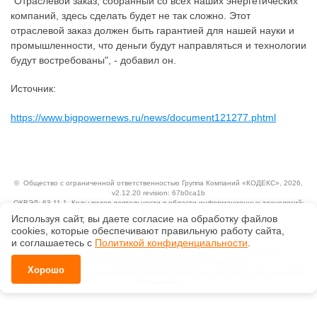
"Отраслевой заказ, собранный со всех наших энергетических
компаний, здесь сделать будет не так сложно. Этот
отраслевой заказ должен быть гарантией для нашей науки и
промышленности, что деньги будут направляться и технологии
будут востребованы", - добавил он.
Источник:
https://www.bigpowernews.ru/news/document121277.phtml
©
Общество с ограниченной ответственностью Группа Компаний «КОДЕКС»
, 2026,
v2.12.20 revision: 67b0ca1b
ОКВЭД: 63.11.1, Коды видов деятельности в области информационных технологий:
1.01, 3.01
Используя сайт, вы даете согласие на обработку файлов
Ценовая политика
сооkiеs, которые обеспечивают правильную работу сайта,
Технологии
и соглашаетесь с
Политикой конфиденциальности
.
Исключительные авторские и смежные права принадлежат АО «Кодекс».
Положение по обработке и защите персональных данных
Хорошо
Справка о регистрации продуктов АО «Кодекс» в Реестре российского программного
обеспечения