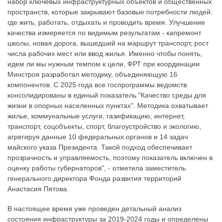
набор ключевых инфраструктурных объектов и общественных
пространств, которые закрывают базовые потребности людей:
где жить, работать, отдыхать и проводить время. Улучшение
качества измеряется по видимым результатам - капремонт
школы, новая дорога, вышедший на маршрут транспорт, рост
числа рабочих мест или ввод жилья. Именно чтобы понять,
идем ли мы нужным темпом к цели, ФРТ при координации
Минстроя разработал методику, объединяющую 16
компонентов. С 2025 года все госпрограммы ведомств
консолидированы в единый показатель "Качество среды для
жизни в опорных населенных пунктах". Методика охватывает
жилье, коммунальные услуги, газификацию, интернет,
транспорт, соцобъекты, спорт, благоустройство и экологию,
агрегируя данные 10 федеральных органов и 14 задач
майского указа Президента. Такой подход обеспечивает
прозрачность и управляемость, поэтому показатель включен в
оценку работы губернаторов", - отметила заместитель
генерального директора Фонда развития территорий
Анастасия Пятова.
В настоящее время уже проведен детальный анализ
состояния инфраструктуры за 2019-2024 годы и определены