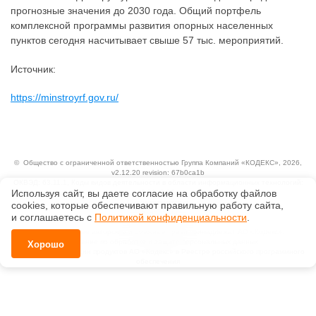
прогнозные значения до 2030 года. Общий портфель
комплексной программы развития опорных населенных
пунктов сегодня насчитывает свыше 57 тыс. мероприятий.
Источник:
https://minstroyrf.gov.ru/
©
Общество с ограниченной ответственностью Группа Компаний «КОДЕКС»
, 2026,
v2.12.20 revision: 67b0ca1b
ОКВЭД: 63.11.1, Коды видов деятельности в области информационных технологий:
Используя сайт, вы даете согласие на обработку файлов
1.01, 3.01
Ценовая политика
сооkiеs, которые обеспечивают правильную работу сайта,
Технологии
и соглашаетесь с
Политикой конфиденциальности
.
Исключительные авторские и смежные права принадлежат АО «Кодекс».
Положение по обработке и защите персональных данных
Хорошо
Справка о регистрации продуктов АО «Кодекс» в Реестре российского программного
обеспечения