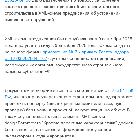
29620-ОГ/00
дало разъяснения по вопросу заполнения
кратких проектных характеристик объекта капитального
строительства в XML-схеме предписания об устранении
выявленных нарушений.
XML-схема предписания была опубликована 9 сентября 2025
года и вступает в силу с 9 декабря 2025 года. Схема создана
на основе формы
приложения № 7
к
приказу Ростехнадзора
от 12.03.2020 № 107
с учетом особенностей предписаний,
используемых органами государственного строительного
надзора субъектов РФ.
Документом подчеркивается, что в соответствии с
ч.2 ст.54 ГрК
РФ
, инспектор государственного строительного надзора может
проводить проверку (инспекционный визит или выездную
проверку) без наличия проектной документации на объект. В
таком случае обязательный элемент XML-схемы
designParameters "Краткие проектные характеристики" должен
быть заполнен на основе информации, полученной
инспектором в ходе мероприятия.