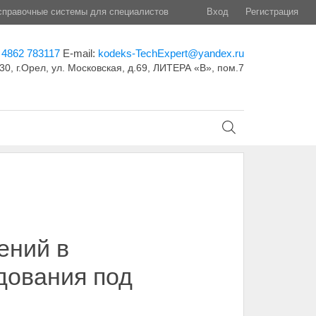
правочные системы для специалистов
Вход
Регистрация
 4862 783117
E-mail:
kodeks-TechExpert@yandex.ru
30, г.Орел, ул. Московская, д.69, ЛИТЕРА «В», пом.7
ений в
дования под