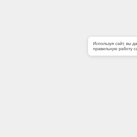
Используя сайт, вы д
правильную работу са
Полезная информация
Контакт
О компании
Телефон
+7 4862 
Контакты
E-mail:
kodeks-T
Адрес: