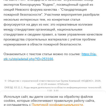
экспертов Консорциума "Кодекс", посвящённый одной из
секций Невского форума качества - "Стандартизация
пожарной безопасности". Участники мероприятия разобрали
несколько интересных тем, но конкретная статья
фокусируется на двух из них: это нормативные коллизии
между стандартами организаций, национальными
стандартами и сводами правил, а также управление качеством
производства строительных материалов с учётом проблем
нормирования в области пожарной безопасности.
Ознакомиться с текстом статьи можно по ссылке:
https://ria-
stk.ru/stq/adetail.php?ID=253166
.
©
Общество с ограниченной ответственностью Группа Компаний «КОДЕКС»
, 2026,
v2.12.20 revision: 67b0ca1b
ОКВЭД: 63.11.1, Коды видов деятельности в области информационных технологий:
1.01, 3.01
Ценовая политика
Используя сайт, вы даете согласие на обработку файлов
Технологии
сооkiеs, которые обеспечивают правильную работу сайта,
Исключительные авторские и смежные права принадлежат АО «Кодекс».
и соглашаетесь с
Политикой конфиденциальности
.