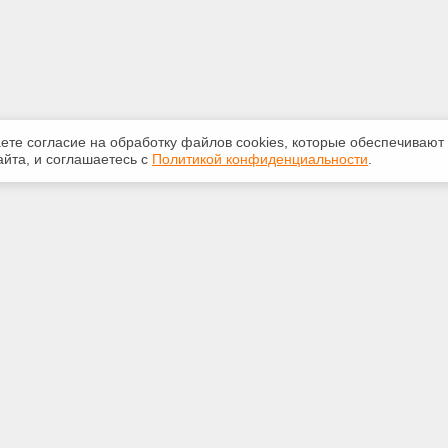
аете согласие на обработку файлов сооkiеs, которые обеспечивают
йта, и соглашаетесь с
Политикой конфиденциальности
.
ная информация
Сервисы
:
Специализированные онлайн-
издания
783117
Регулярная новостная рассылка
echExpert@yandex.ru
Служба поддержки пользователей
«Кодекс» и «Техэксперт»