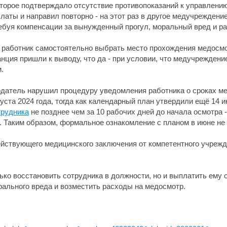
торое подтверждало отсутствие противопоказаний к управлени
латы и направил повторно - на этот раз в другое медучреждени
требуя компенсации за вынужденный прогул, моральный вред и р
и работник самостоятельно выбрать место прохождения медосм
анция пришли к выводу, что да - при условии, что медучрежден
.
тодатель нарушил процедуру уведомления работника о сроках м
уста 2024 года, тогда как календарный план утвердили ещё 14 
трудника
не позднее чем за 10 рабочих дней до начала осмотра -
. Таким образом, формальное ознакомление с планом в июне не
ействующего медицинского заключения от компетентного учреж
ько восстановить сотрудника в должности, но и выплатить ему 
ального вреда и возместить расходы на медосмотр.