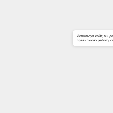
Используя сайт, вы д
правильную работу са
Полезная информация
Контакт
О компании
Телефон
+7 4862 
Контакты
E-mail:
kodeks-T
Адрес: