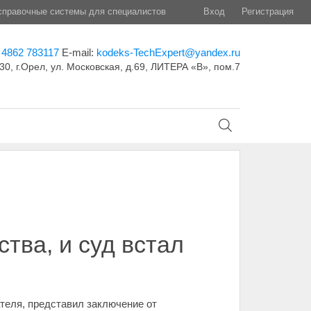
правочные системы для специалистов
Вход
Регистрация
 4862 783117
E-mail:
kodeks-TechExpert@yandex.ru
30, г.Орел, ул. Московская, д.69, ЛИТЕРА «В», пом.7
тва, и суд встал
ателя, представил заключение от