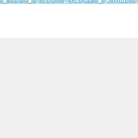
e=sud_delo&name_op=doc&number=40923043&delo_id=2800001&new