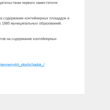
дательством первого заместителя
 на содержание контейнерных площадок и
х 1885 муниципальных образований.
ктов на содержание контейнерных
onteynernykh_ploshchadok_/