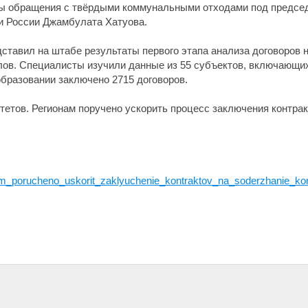
мы обращения с твёрдыми коммунальными отходами под предсе
и России Джамбулата Хатуова.
дставил на штабе результаты первого этапа анализа договоров
ов. Специалисты изучили данные из 55 субъектов, включающи
образовании заключено 2715 договоров.
тетов. Регионам поручено ускорить процесс заключения контра
nam_porucheno_uskorit_zaklyuchenie_kontraktov_na_soderzhanie_k