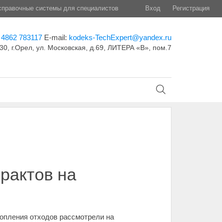
правочные системы для специалистов
Вход
Регистрация
 4862 783117
E-mail:
kodeks-TechExpert@yandex.ru
30, г.Орел, ул. Московская, д.69, ЛИТЕРА «В», пом.7
рактов на
опления отходов рассмотрели на