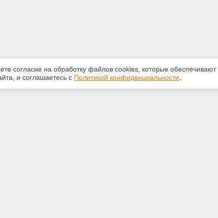
аете согласие на обработку файлов сооkiеs, которые обеспечивают
йта, и соглашаетесь с
Политикой конфиденциальности
.
ная информация
Сервисы
:
Специализированные онлайн-
издания
783117
Регулярная новостная рассылка
echExpert@yandex.ru
Служба поддержки пользователей
«Кодекс» и «Техэксперт»