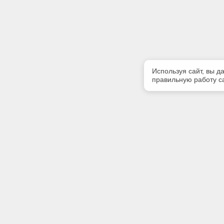
Используя сайт, вы д
правильную работу са
Полезная информация
Контакт
О компании
Телефон
+7 4862 
Контакты
E-mail:
kodeks-T
Адрес: