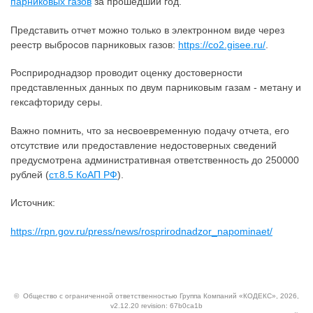
парниковых газов
за прошедший год.
Представить отчет можно только в электронном виде через
реестр выбросов парниковых газов:
https://co2.gisee.ru/
.
Росприроднадзор проводит оценку достоверности
представленных данных по двум парниковым газам - метану и
гексафториду серы.
Важно помнить, что за несвоевременную подачу отчета, его
отсутствие или предоставление недостоверных сведений
предусмотрена административная ответственность до 250000
рублей (
ст.8.5 КоАП РФ
).
Источник:
https://rpn.gov.ru/press/news/rosprirodnadzor_napominaet/
©
Общество с ограниченной ответственностью Группа Компаний «КОДЕКС»
, 2026,
v2.12.20 revision: 67b0ca1b