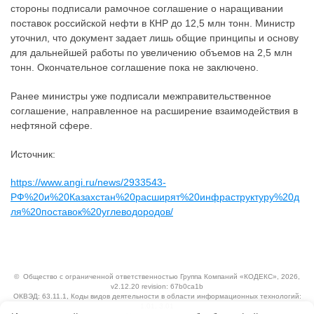
стороны подписали рамочное соглашение о наращивании
поставок российской нефти в КНР до 12,5 млн тонн. Министр
уточнил, что документ задает лишь общие принципы и основу
для дальнейшей работы по увеличению объемов на 2,5 млн
тонн. Окончательное соглашение пока не заключено.
Ранее министры уже подписали межправительственное
соглашение, направленное на расширение взаимодействия в
нефтяной сфере.
Источник:
https://www.angi.ru/news/2933543-
РФ%20и%20Казахстан%20расширят%20инфраструктуру%20д
ля%20поставок%20углеводородов/
©
Общество с ограниченной ответственностью Группа Компаний «КОДЕКС»
, 2026,
v2.12.20 revision: 67b0ca1b
ОКВЭД: 63.11.1, Коды видов деятельности в области информационных технологий:
1.01, 3.01