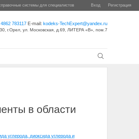
правочные системы для специалистов
Вход
Регистрация
 4862 783117
E-mail:
kodeks-TechExpert@yandex.ru
30, г.Орел, ул. Московская, д.69, ЛИТЕРА «В», пом.7
менты в области
да углерода, диоксида углерода и