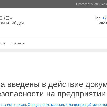
Профессиональные с
ЕКС»
Тел:
+7
3020
ОМПАНИЙ ДЛЯ
сти
Контакты
да введены в действие доку
езопасности на предприятии
ных источников. Определение массовых концентраций моноокси