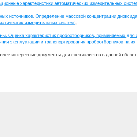
ационные характеристики автоматических измерительных систе
ных источников. Определение массовой концентрации диоксида 
матических измерительных систем"
;
оны. Оценка характеристик пробоотборников, применяемых для
яния эксплуатации и транспортирования пробоотборников на их 
олее интересные документы для специалистов в данной област