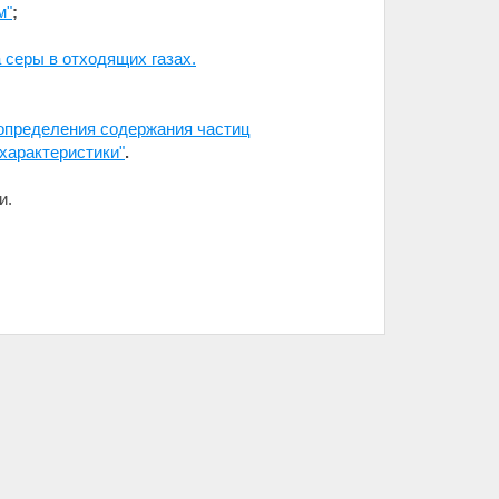
м"
;
серы в отходящих газах.
 определения содержания частиц
характеристики"
.
и.