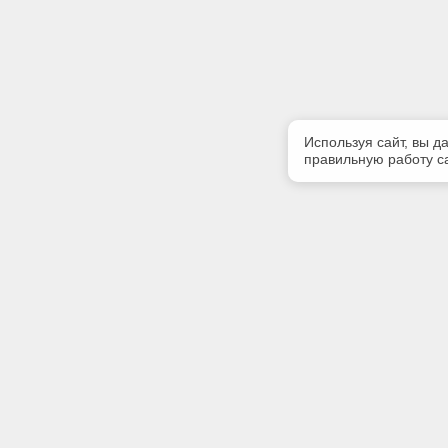
Используя сайт, вы д
правильную работу са
Полезная информация
Контакт
О компании
Телефон
+7 4862 
Контакты
E-mail:
kodeks-T
Адрес: