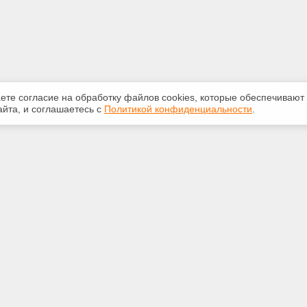
аете согласие на обработку файлов сооkiеs, которые обеспечивают
йта, и соглашаетесь с
Политикой конфиденциальности
.
ная информация
Сервисы
:
Специализированные онлайн-
издания
783117
Регулярная новостная рассылка
echExpert@yandex.ru
Служба поддержки пользователей
«Кодекс» и «Техэксперт»