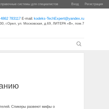
правочные системы для специалистов
Вход
Регистрация
 4862 783117
E-mail:
kodeks-TechExpert@yandex.ru
30, г.Орел, ул. Московская, д.69, ЛИТЕРА «В», пом.7
ванию
ителей. Спикеры развеют мифы о