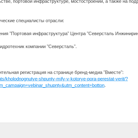
тве, портовой инфраструктуре, мостостроении, а также на под
ческие специалисты отрасли:
ения "Портовая инфраструктура" Центра "Северсталь Инжинирин
гидротехник компании "Северсталь".
ительная регистрация на странице бренд-медиа "Вместе":
s/kholodnognutye-shpunty-mify-v-kotorye-pora-perestat-verit/?
m_campaign=vebinar_shupnty&utm_content=botton
.