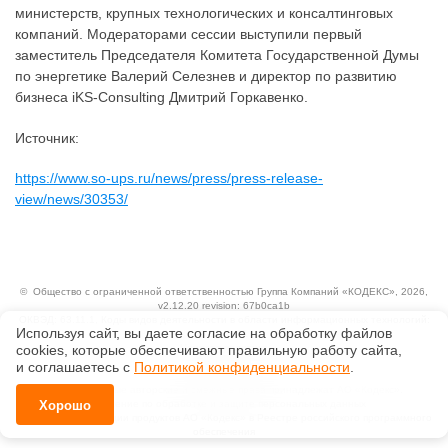
министерств, крупных технологических и консалтинговых
компаний. Модераторами сессии выступили первый
заместитель Председателя Комитета Государственной Думы
по энергетике Валерий Селезнев и директор по развитию
бизнеса iKS-Consulting Дмитрий Горкавенко.
Источник:
https://www.so-ups.ru/news/press/press-release-
view/news/30353/
©
Общество с ограниченной ответственностью Группа Компаний «КОДЕКС»
, 2026,
v2.12.20 revision: 67b0ca1b
ОКВЭД: 63.11.1, Коды видов деятельности в области информационных технологий:
Используя сайт, вы даете согласие на обработку файлов
1.01, 3.01
сооkiеs, которые обеспечивают правильную работу сайта,
Ценовая политика
Технологии
и соглашаетесь с
Политикой конфиденциальности
.
Исключительные авторские и смежные права принадлежат АО «Кодекс».
Хорошо
Положение по обработке и защите персональных данных
Справка о регистрации продуктов АО «Кодекс» в Реестре российского программного
обеспечения