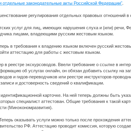
 и отдельные законодательные акты Российской Федерации"
.
шенствование регулирования отдельных правовых отношений в 
тских услуг для лиц, имеющих нарушения слуха и (или) речи, 
водчика лицами, владеющими русским жестовым языком.
еперь в требования к владению языком включен русский жестовый
йти аттестацию для работы с жестовым языком.
 в реестре экскурсоводов. Ввели требование о ссылке в интерн
формацию об услугах онлайн, он обязан добавить ссылку на з
одов и гидов-переводчиков или реестре инструкторов-проводник
записи и достоверность сведений о квалификации.
 идентификационной карточке. На ней теперь должны быть указа
которых специалист аттестован. Общие требования к такой кар
сти (Минэкономразвития).
Теперь оказывать услуги можно только после прохождения атте
вительство РФ. Аттестацию проводит комиссия, которую создае