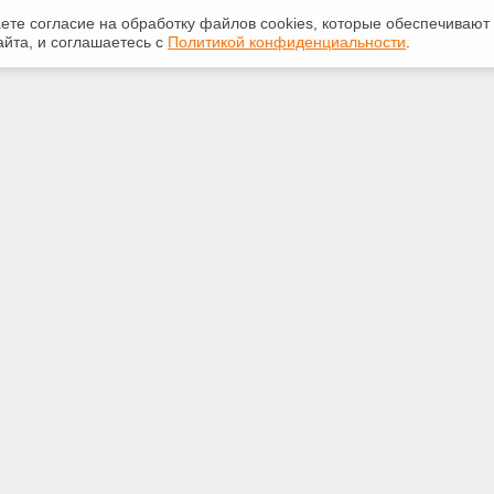
аете согласие на обработку файлов сооkiеs, которые обеспечивают
йта, и соглашаетесь с
Политикой конфиденциальности
.
ная информация
Сервисы
:
Специализированные онлайн-
издания
783117
Регулярная новостная рассылка
echExpert@yandex.ru
Служба поддержки пользователей
«Кодекс» и «Техэксперт»
Международные и зарубежные
.Орел, ул. Московская, д.69,
стандарты
В», пом.7