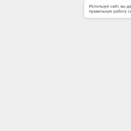
Используя сайт, вы д
правильную работу са
Полезная информация
Контакт
О компании
Телефон
+7 4862 
Контакты
E-mail:
kodeks-T
Адрес:
302030, г
ЛИТЕРА «