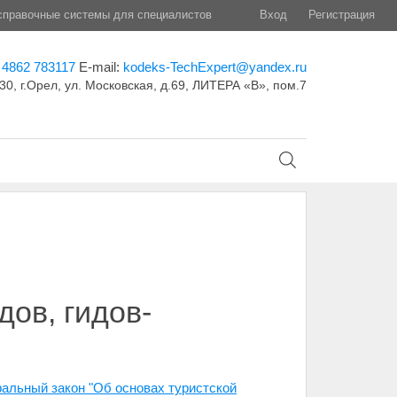
правочные системы для специалистов
Вход
Регистрация
 4862 783117
E-mail:
kodeks-TechExpert@yandex.ru
30, г.Орел, ул. Московская, д.69, ЛИТЕРА «В», пом.7
ов, гидов-
ральный закон "Об основах туристской