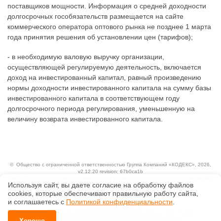
поставщиков мощности. Информация о средней доходности
долгосрочных гособязательств размещается на сайте
коммерческого оператора оптового рынка не позднее 1 марта
года принятия решения об установлении цен (тарифов);
- в необходимую валовую выручку организации,
осуществляющей регулируемую деятельность, включается
доход на инвестированный капитал, равный произведению
нормы доходности инвестированного капитала на сумму базы
инвестированного капитала в соответствующем году
долгосрочного периода регулирования, уменьшенную на
величину возврата инвестированного капитала.
©
Общество с ограниченной ответственностью Группа Компаний «КОДЕКС»
, 2026,
v2.12.20 revision: 67b0ca1b
ОКВЭД: 63.11.1, Коды видов деятельности в области информационных технологий:
Используя сайт, вы даете согласие на обработку файлов
1.01, 3.01
сооkiеs, которые обеспечивают правильную работу сайта,
Ценовая политика
Технологии
и соглашаетесь с
Политикой конфиденциальности
.
Исключительные авторские и смежные права принадлежат АО «Кодекс».
Хорошо
Положение по обработке и защите персональных данных