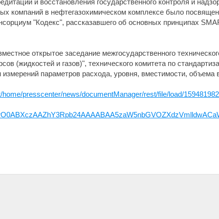
редитации и восстановления государственного контроля и надз
ых компаний в нефтегазохимическом комплексе было посвящен
нсорциум "Кодекс", рассказавшего об основных принципах SMA
местное открытое заседание межгосударственного техническог
сов (жидкостей и газов)", технического комитета по стандартиз
 измерений параметров расхода, уровня, вместимости, объема 
gost/home/presscenter/news/documentManager/rest/file/load/159481
BPNS_rO0ABXczAAZhY3Rpb24AAAABAA5zaW5nbGVOZXdzVmlldwA