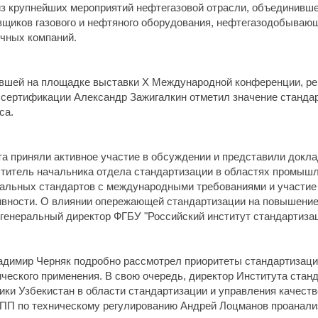
из крупнейших мероприятий нефтегазовой отрасли, объединивш
авщиков газового и нефтяного оборудования, нефтегазодобываю
очных компаний.
вшей на площадке выставки X Международной конференции, ре
 сертификации Александр Зажигалкин отметил значение стандар
са.
та приняли активное участие в обсуждении и представили док
еститель начальника отдела стандартизации в областях промыш
нальных стандартов с международными требованиями и участие
тивности. О влиянии опережающей стандартизации на повышени
генеральный директор ФГБУ "Российский институт стандартиза
димир Черняк подробно рассмотрел приоритеты стандартизации
ческого применения. В свою очередь, директор Института стан
и Узбекистан в области стандартизации и управления качеств
ПП по техническому регулированию Андрей Лоцманов проанал