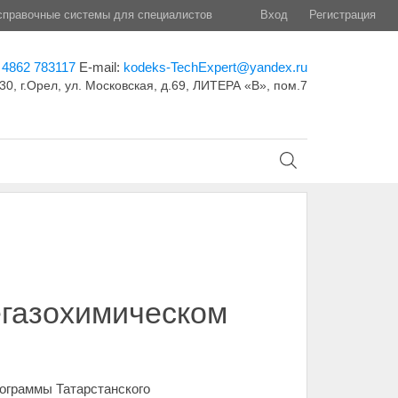
правочные системы для специалистов
Вход
Регистрация
 4862 783117
E-mail:
kodeks-TechExpert@yandex.ru
30, г.Орел, ул. Московская, д.69, ЛИТЕРА «В», пом.7
егазохимическом
рограммы Татарстанского