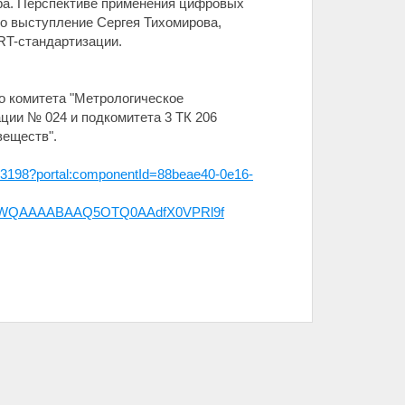
ора. Перспективе применения цифровых
о выступление Сергея Тихомирова,
RT-стандартизации.
о комитета "Метрологическое
ации № 024 и подкомитета 3 ТК 206
веществ".
9823198?portal:componentId=88beae40-0e16-
CaWQAAAABAAQ5OTQ0AAdfX0VPRl9f