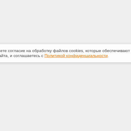
аете согласие на обработку файлов сооkiеs, которые обеспечивают
йта, и соглашаетесь с
Политикой конфиденциальности
.
ная информация
Сервисы
:
Специализированные онлайн-
издания
783117
Регулярная новостная рассылка