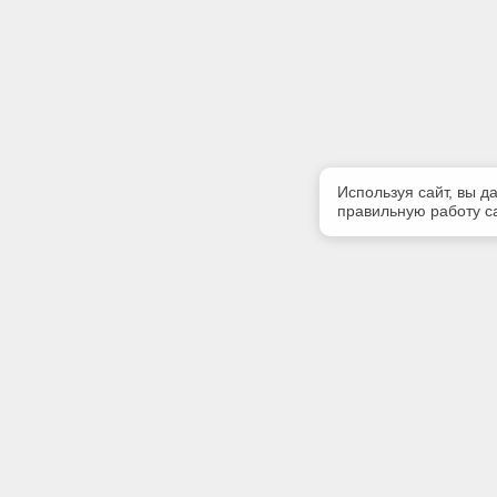
Используя сайт, вы д
правильную работу са
Полезная информация
Контакт
О компании
Телефон
+7 4862 
Контакты
E-mail: