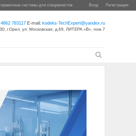
правочные системы для специалистов
Вход
Регистрация
 4862 783117
E-mail:
kodeks-TechExpert@yandex.ru
30, г.Орел, ул. Московская, д.69, ЛИТЕРА «В», пом.7